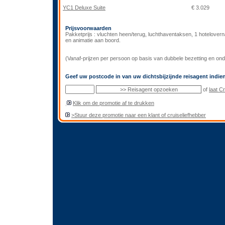
YC1 Deluxe Suite
€ 3.029
Prijsvoorwaarden
Pakketprijs : vluchten heen/terug, luchthaventaksen, 1 hotelover
en animatie aan boord.
(Vanaf-prijzen per persoon op basis van dubbele bezetting en o
Geef uw postcode in van uw dichtsbijzijnde reisagent indien
of
laat C
.
Klik om de promotie af te drukken
>Stuur deze promotie naar een klant of cruiseliefhebber