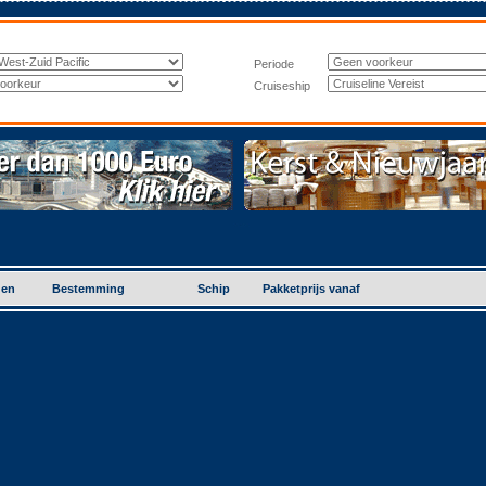
Periode
Cruiseship
gen
Bestemming
Schip
Pakketprijs vanaf