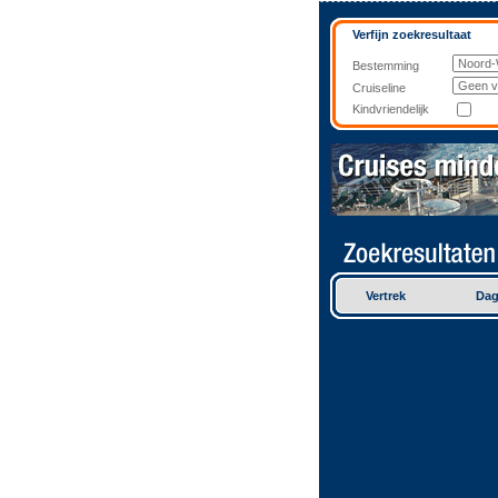
Verfijn zoekresultaat
Bestemming
Cruiseline
Kindvriendelijk
Vertrek
Da