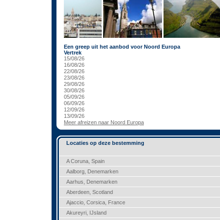
Een greep uit het aanbod voor Noord Europa
Vertrek
15/08/26
16/08/26
22/08/26
23/08/26
29/08/26
30/08/26
05/09/26
06/09/26
12/09/26
13/09/26
Meer afreizen naar Noord Europa
Locaties op deze bestemming
A Coruna, Spain
Aalborg, Denemarken
Aarhus, Denemarken
Aberdeen, Scotland
Ajaccio, Corsica, France
Akureyri, IJsland