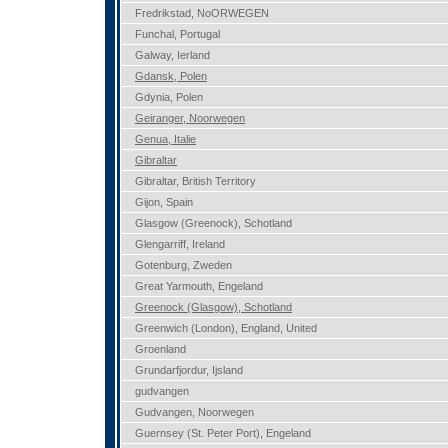
Fredrikstad, NoORWEGEN
Funchal, Portugal
Galway, Ierland
Gdansk, Polen
Gdynia, Polen
Geiranger, Noorwegen
Genua, Italie
Gibraltar
Gibraltar, British Territory
Gijon, Spain
Glasgow (Greenock), Schotland
Glengarriff, Ireland
Gotenburg, Zweden
Great Yarmouth, Engeland
Greenock (Glasgow), Schotland
Greenwich (London), England, United
Groenland
Grundarfjordur, Ijsland
gudvangen
Gudvangen, Noorwegen
Guernsey (St. Peter Port), Engeland