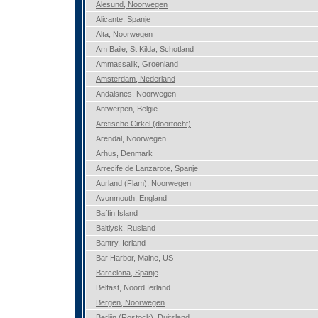
Alesund, Noorwegen
Alicante, Spanje
Alta, Noorwegen
Am Baile, St Kilda, Schotland
Ammassalik, Groenland
Amsterdam, Nederland
Andalsnes, Noorwegen
Antwerpen, Belgie
Arctische Cirkel (doortocht)
Arendal, Noorwegen
Arhus, Denmark
Arrecife de Lanzarote, Spanje
Aurland (Flam), Noorwegen
Avonmouth, England
Baffin Island
Baltiysk, Rusland
Bantry, Ierland
Bar Harbor, Maine, US
Barcelona, Spanje
Belfast, Noord Ierland
Bergen, Noorwegen
Berlijn (Rostock), Duitsland