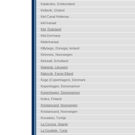
Katakolon, Griekenland
Keflavik, IJsland
Kiel Canal Holtenau
kiel kanaal
Kiel, Duitsland
Kiel,Germany
Kielerkanaal
Killybegs, Donegal, Ierland
Kirkenes, Noorwegen
Kirkwall, Schotland
Klaipeda, Litouwen
Klaksvik, Faroe Eiland
Koge (Copenhagen), Denmark
Kopenhagen, Denemarken
Kopenhagen, Denemarken
Kotka, Finland
Kristiansand, Noorwegen
Kristiansand, Noorwegen
Kusadasi, Turkije
La Coruna, Spanje
La Goulette, Tunis