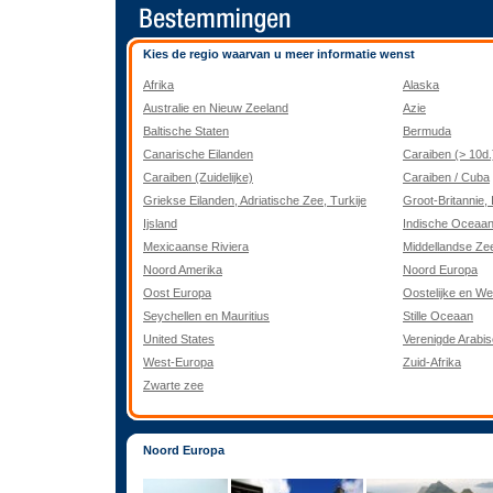
Kies de regio waarvan u meer informatie wenst
Afrika
Alaska
Australie en Nieuw Zeeland
Azie
Baltische Staten
Bermuda
Canarische Eilanden
Caraiben (> 10d.
Caraiben (Zuidelijke)
Caraiben / Cuba
Griekse Eilanden, Adriatische Zee, Turkije
Groot-Britannie, 
Ijsland
Indische Oceaa
Mexicaanse Riviera
Middellandse Ze
Noord Amerika
Noord Europa
Oost Europa
Oostelijke en We
Seychellen en Mauritius
Stille Oceaan
United States
Verenigde Arabi
West-Europa
Zuid-Afrika
Zwarte zee
Noord Europa