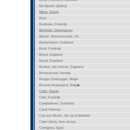
Berufjordur (Ijsland)
Bilbao, Spanje
Bodo
Bordeaux, Frankrijk
Bornholm, Denemarken
Boston, Massachusetts, UK
Bremerhaven, Duitsland
Brest, Frankrijk
Bristol, Engeland
Bristol, Engeland
Brodick, Isle of Arran, Engeland
Bronnoysund, Norway
Brugge (Zeebrugge), Belgie
Brussel (Antwerpen), Belgi�
Cadiz, Spanje
Calvi, Frankrijk
Campbeltown, Schotland
Canal Holtenau
Cap-aux-Meules, Iles de la Madelein
Cape Liberty, New Jersey
Cartagena, Spain