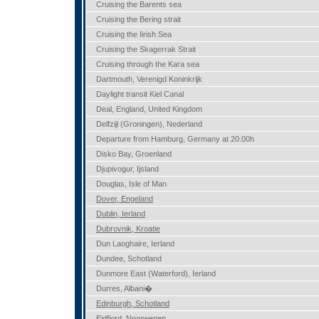
Cruising the Barents sea
Cruising the Bering strait
Cruising the Iirish Sea
Cruising the Skagerrak Strait
Cruising through the Kara sea
Dartmouth, Verenigd Koninkrijk
Daylight transit Kiel Canal
Deal, England, United Kingdom
Delfzijl (Groningen), Nederland
Departure from Hamburg, Germany at 20.00h
Disko Bay, Groenland
Djupivogur, Ijsland
Douglas, Isle of Man
Dover, Engeland
Dublin, Ierland
Dubrovnik, Kroatie
Dun Laoghaire, Ierland
Dundee, Schotland
Dunmore East (Waterford), Ierland
Durres, Albani�
Edinburgh, Schotland
Eidfjord, Noorwegen