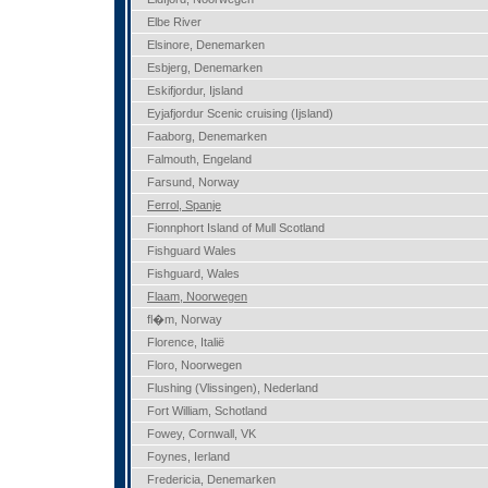
Elbe River
Elsinore, Denemarken
Esbjerg, Denemarken
Eskifjordur, Ijsland
Eyjafjordur Scenic cruising (Ijsland)
Faaborg, Denemarken
Falmouth, Engeland
Farsund, Norway
Ferrol, Spanje
Fionnphort Island of Mull Scotland
Fishguard Wales
Fishguard, Wales
Flaam, Noorwegen
fl�m, Norway
Florence, Italië
Floro, Noorwegen
Flushing (Vlissingen), Nederland
Fort William, Schotland
Fowey, Cornwall, VK
Foynes, Ierland
Fredericia, Denemarken