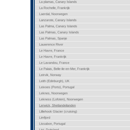
La plamas, Canary Islands
La Rochelle, Frankrijk
Laerdal, Noorwegen
Lanzarote, Canary Islands
Las Palma, Canary Islands
Las Palmas, Canary Islands
Las Palmas, Spanje
Lauwrence River
Le Havre, France
Le Havre, Frankrijk
Le Lavandou, France
Le Palais, Belle-ile-en-Mer, Frankrijk
Leirvik, Norway
Leith (Edinburgh), UK
Leixoes (Porto), Portugal
Leknes, Noorwegen
Lekness (Lofoten), Noorwegen
Lerwick, Shetlandeilanden
Lilliehook Glacier (cruising)
Limfjord
Lissabon, Portugal
List, Duitsland