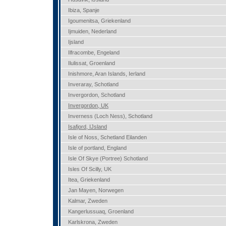
Ibiza, Spanje
Igoumenitsa, Griekenland
Ijmuiden, Nederland
Ijsland
Ilfracombe, Engeland
Ilulissat, Groenland
Inishmore, Aran Islands, Ierland
Inveraray, Schotland
Invergordon, Schotland
Invergordon, UK
Inverness (Loch Ness), Schotland
Isafjord, IJsland
Isle of Noss, Schetland Eilanden
Isle of portland, England
Isle Of Skye (Portree) Schotland
Isles Of Scilly, UK
Itea, Griekenland
Jan Mayen, Norwegen
Kalmar, Zweden
Kangerlussuaq, Groenland
Karlskrona, Zweden