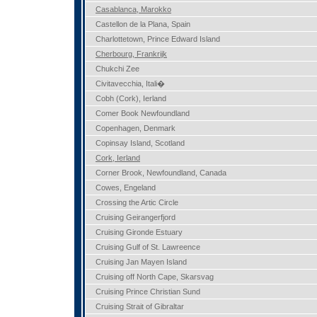
Casablanca, Marokko
Castellon de la Plana, Spain
Charlottetown, Prince Edward Island
Cherbourg, Frankrijk
Chukchi Zee
Civitavecchia, Itali�
Cobh (Cork), Ierland
Comer Book Newfoundland
Copenhagen, Denmark
Copinsay Island, Scotland
Cork, Ierland
Corner Brook, Newfoundland, Canada
Cowes, Engeland
Crossing the Artic Circle
Cruising Geirangerfjord
Cruising Gironde Estuary
Cruising Gulf of St. Lawreence
Cruising Jan Mayen Island
Cruising off North Cape, Skarsvag
Cruising Prince Christian Sund
Cruising Strait of Gibraltar