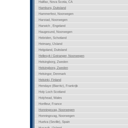
Halifax, Nova Scotia, CA
Hamburg, Duitsland
Hammerfest, Noorwegen
Harstad, Noorwegen
Harwich , Engeland
Haugesund, Noorwegen
Hebriden, Schotland
Heimaey, IJsland
Helgoland, Duitsland
Hellesylt / Geiranger, Noorwegen
Helsingborg, Zweden
Helsingborg, Zweden
Helsingor, Denmark
Helsinki, Finland
Hendaye (Biarritz), Frankrijk
Holy Loch Scotland
Holyhead, Wales
Honfleur, France
Honningsvag, Noorwegen
Honningsvag, Noorwegen
Huelva (Seville), Spain
Husavik, IJsland